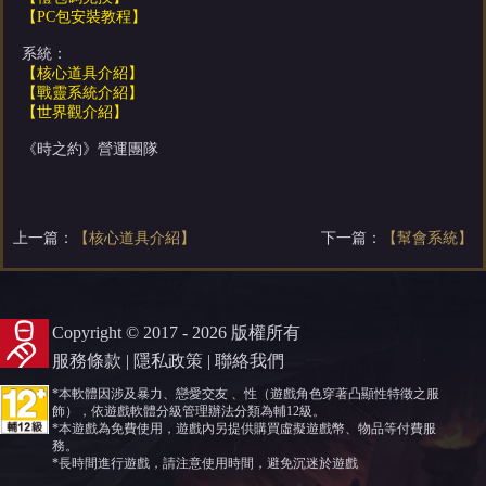
【PC包安裝教程】
系統：
【核心道具介紹】
【戰靈系統介紹】
【世界觀介紹】
《時之約》營運團隊
上一篇：
【核心道具介紹】
下一篇：
【幫會系統】
Copyright © 2017 - 2026 版權所有
服務條款
|
隱私政策
|
聯絡我們
*本軟體因涉及暴力、戀愛交友 、性（遊戲角色穿著凸顯性特徵之服
飾），依遊戲軟體分級管理辦法分類為輔12級。
*本遊戲為免費使用，遊戲內另提供購買虛擬遊戲幣、物品等付費服
務。
*長時間進行遊戲，請注意使用時間，避免沉迷於遊戲