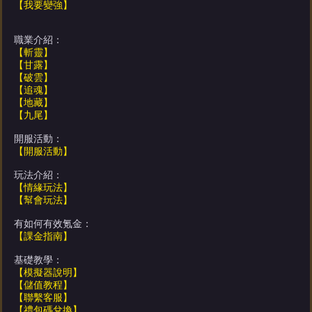
【我要變強】
職業介紹：
【斬靈】
【甘露】
【破雲】
【追魂】
【地藏】
【九尾】
開服活動：
【開服活動】
玩法介紹：
【情緣玩法】
【幫會玩法】
有如何有效氪金：
【課金指南】
基礎教學：
【模擬器說明】
【儲值教程】
【聯繫客服】
【禮包碼兌換】