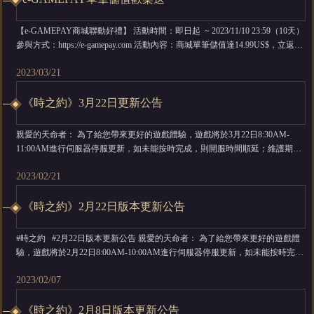
【e-GAMEPAY商城聯動好禮】 活動時間：即日起 ~ 2023/11/10 23:59（10天）
參與方式：https://e-gamepay.com 活動內容：商城單筆儲值達14.99US$，立返
50MyCard 領取方式：達成後聯繫FB小編核實後立即發放 （限量100份，每賬
2023/03/21
號限領3份，先到先得） ※本活動最終解釋權歸e-GAMEPAY商城 ※本活動獎...
《時之約》3月22日更新公告
親愛的天命者： 為了給您帶來更好的遊戲體驗，遊戲將於3月22日8:30AM-
11:00AM進行伺服器停服更新，如未能按時完成，則開服時間順延；維護期間
將暫時無法進入伺服器進行遊戲，給各位帶來的不便敬請諒解。維護補償會在
2023/02/21
3月22日24點前透過信件進行發放，非常感謝您對遊戲的支持和喜愛。 維護時
間：3月22日8:30AM-11:00AM 維護範圍：全部伺服器 維護...
《時之約》2月22日版本更新公告
#時之約 #2月22日版本更新公告 親愛的天命者： 為了給您帶來更好的遊戲體
驗，遊戲將於2月22日8:00AM-10:00AM進行伺服器停服更新，如未能按時完
成，則開服時間順延；維護期間將暫時無法進入伺服器進行遊戲，給各位帶來
2023/02/07
的不便敬請諒解。維護補償會在2月22日24點前透過信件進行發放，非常感謝
您對遊戲的支持和喜愛。 維護時間：2月22日8:...
《時之約》2月8日版本更新公告