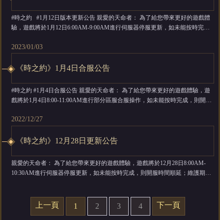
#時之約 #1月12日版本更新公告 親愛的天命者： 為了給您帶來更好的遊戲體
驗，遊戲將於1月12日6:00AM-9:00AM進行伺服器停服更新，如未能按時完
成，則開服時間順延；維護期間將暫時無法進入伺服器進行遊戲，給各位帶來
2023/01/03
的不便敬請諒解。維護補償會在1月12日24點前透過信件進行發放，非常感謝
您對遊戲的支持和喜愛。 維護時間：1月12日6:0...
《時之約》1月4日合服公告
#時之約 #1月4日合服公告 親愛的天命者： 為了給您帶來更好的遊戲體驗，遊
戲將於1月4日8:00-11:00AM進行部分區服合服操作，如未能按時完成，則開服
時間順延； 維護期間暫時無法進入正在合服的伺服器，給天命者大人們帶來的
2022/12/27
不便敬請諒解。 合服時間：1月4日8:00-11:00AM 【合服規則】： 1、合服後天
命者保留原有服資訊，登入服入口保持不變； ...
《時之約》12月28日更新公告
親愛的天命者： 為了給您帶來更好的遊戲體驗，遊戲將於12月28日8:00AM-
10:30AM進行伺服器停服更新，如未能按時完成，則開服時間順延；維護期間
將暫時無法進入伺服器進行遊戲，給各位帶來的不便敬請諒解。維護補償會在
12月28日24點前透過信件進行發放，非常感謝您對遊戲的支持和喜愛。 維護時
間：12月28日8:00AM-10:30AM 維護範圍：全部伺服器 維...
上一頁
下一頁
1
2
3
4