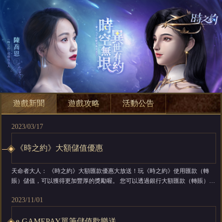
遊戲新聞
遊戲攻略
活動公告
2023/03/17
《時之約》大額儲值優惠
天命者大人： 《時之約》大額匯款優惠大放送！玩《時之約》使用匯款（轉
賬）儲值，可以獲得更加豐厚的獎勵喔。 您可以透過銀行大額匯款（轉賬）服
務進行儲值，客服人員將在確認您的款項後於一個工作日內為您發放遊戲幣~
2023/11/01
【支援匯款方式】 銀行匯款 銀行轉賬 優惠福利如圖所示內容，歡迎使用匯款
服務喔！ 由於港幣兌美金匯款變動，港幣大額匯款價格下調10%，新價格由
2023年5月18日...
e-GAMEPAY單筆儲值歡樂送