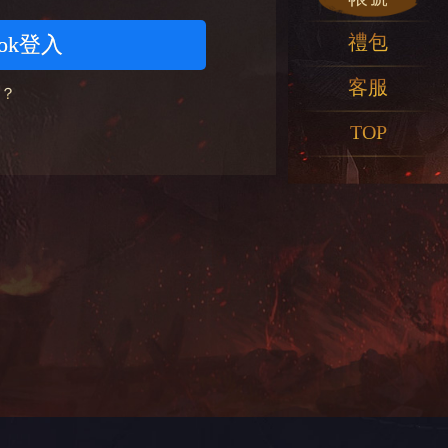
禮包
ook登入
客服
？
TOP