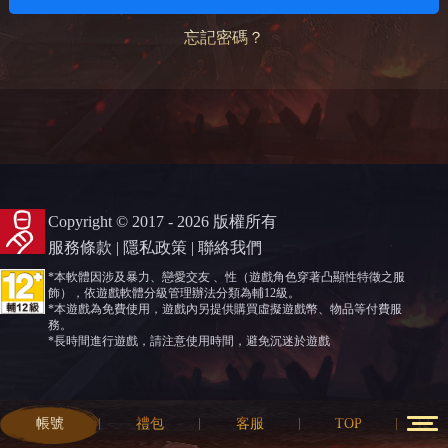
忘記密碼？
Copyright © 2017 - 2026 版權所有
服務條款
|
隱私政策
|
聯絡我們
*本軟體因涉及暴力、戀愛交友 、性（遊戲角色穿著凸顯性特徵之服
飾），依遊戲軟體分級管理辦法分類為輔12級。
*本遊戲為免費使用，遊戲內另提供購買虛擬遊戲幣、物品等付費服
務。
*長時間進行遊戲，請注意使用時間，避免沉迷於遊戲
帳號
禮包
客服
TOP
12