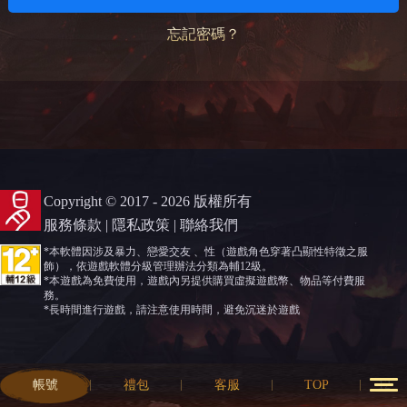
忘記密碼？
Copyright © 2017 - 2026 版權所有
服務條款
|
隱私政策
|
聯絡我們
*本軟體因涉及暴力、戀愛交友 、性（遊戲角色穿著凸顯性特徵之服
飾），依遊戲軟體分級管理辦法分類為輔12級。
*本遊戲為免費使用，遊戲內另提供購買虛擬遊戲幣、物品等付費服
務。
*長時間進行遊戲，請注意使用時間，避免沉迷於遊戲
帳號
禮包
客服
TOP
12