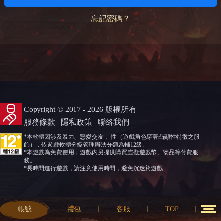
忘記密碼？
Copyright © 2017 - 2026 版權所有
服務條款
|
隱私政策
|
聯絡我們
*本軟體因涉及暴力、戀愛交友 、性（遊戲角色穿著凸顯性特徵之服
飾），依遊戲軟體分級管理辦法分類為輔12級。
*本遊戲為免費使用，遊戲內另提供購買虛擬遊戲幣、物品等付費服
務。
*長時間進行遊戲，請注意使用時間，避免沉迷於遊戲
帳號
禮包
客服
TOP
12