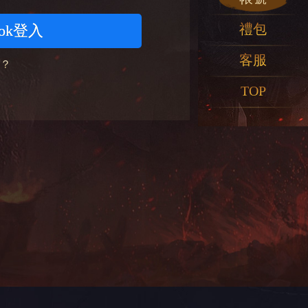
禮包
ook登入
客服
？
TOP