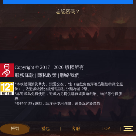
忘記密碼？
Copyright © 2017 - 2026 版權所有
服務條款
|
隱私政策
|
聯絡我們
*本軟體因涉及暴力、戀愛交友 、性（遊戲角色穿著凸顯性特徵之服
飾），依遊戲軟體分級管理辦法分類為輔12級。
*本遊戲為免費使用，遊戲內另提供購買虛擬遊戲幣、物品等付費服
務。
*長時間進行遊戲，請注意使用時間，避免沉迷於遊戲
帳號
禮包
客服
TOP
12