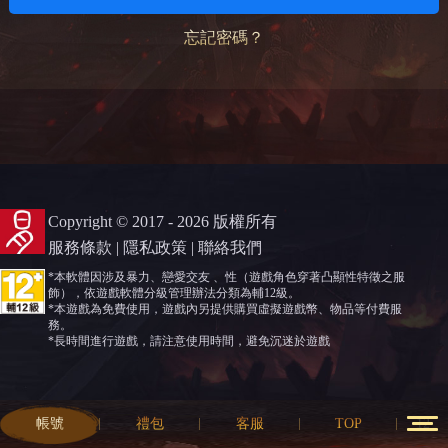
忘記密碼？
Copyright © 2017 - 2026 版權所有
服務條款
|
隱私政策
|
聯絡我們
*本軟體因涉及暴力、戀愛交友 、性（遊戲角色穿著凸顯性特徵之服
飾），依遊戲軟體分級管理辦法分類為輔12級。
*本遊戲為免費使用，遊戲內另提供購買虛擬遊戲幣、物品等付費服
務。
*長時間進行遊戲，請注意使用時間，避免沉迷於遊戲
帳號
禮包
客服
TOP
12