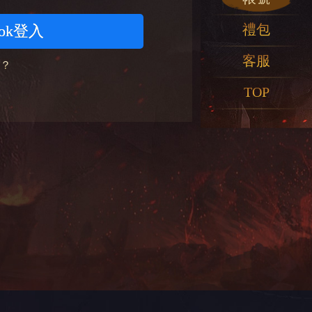
禮包
ook登入
客服
？
TOP