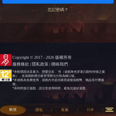
忘記密碼？
Copyright © 2017 - 2026 版權所有
服務條款
|
隱私政策
|
聯絡我們
*本軟體因涉及暴力、戀愛交友 、性（遊戲角色穿著凸顯性特徵之服
飾），依遊戲軟體分級管理辦法分類為輔12級。
*本遊戲為免費使用，遊戲內另提供購買虛擬遊戲幣、物品等付費服
務。
*長時間進行遊戲，請注意使用時間，避免沉迷於遊戲
帳號
禮包
客服
TOP
12