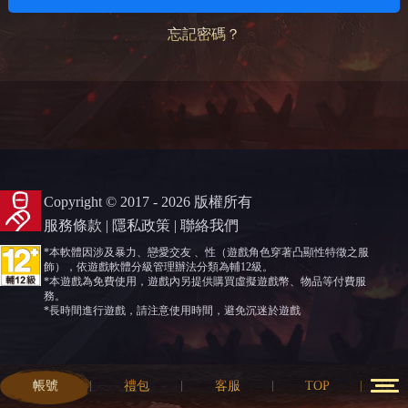
忘記密碼？
Copyright © 2017 - 2026 版權所有
服務條款
|
隱私政策
|
聯絡我們
*本軟體因涉及暴力、戀愛交友 、性（遊戲角色穿著凸顯性特徵之服
飾），依遊戲軟體分級管理辦法分類為輔12級。
*本遊戲為免費使用，遊戲內另提供購買虛擬遊戲幣、物品等付費服
務。
*長時間進行遊戲，請注意使用時間，避免沉迷於遊戲
帳號
禮包
客服
TOP
12