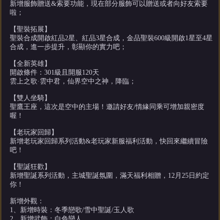
新增服飾贈送&索要功能，現在部分服飾可以贈送或者向好友索要
啦；
【聖裝拓展】
聖裝合成開啟紅品2星、紅品3星合成，金品聖裝600級開啟1星至4星
合成，進一步提升，彰顯你的實力吧；
【全新英雄】
開啟條件：301級且開服120天
雲上之歌·雲中君，仙界空中之神，降臨；
【雙人坐騎】
聖鷹王座，這次是空中的主場！邀請好友/情緣同乘可增加親密度
喔！
【老玩家回歸】
新增老玩家回歸系列活動&老玩家新服福利活動，快回來繼續冒險
吧！
【聖誕狂歡】
新增聖誕系列活動，主城聖誕氛圍，滿天福利相贈，12月25日約定
你！
新增外觀：
1、新增時裝：冬季戀歌/雪中聖誕/玉人歌
2、新增武飾：白色戀人