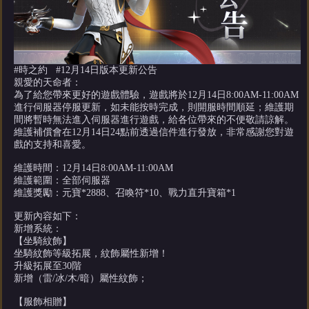
#時之約 #12月14日版本更新公告
親愛的天命者：
為了給您帶來更好的遊戲體驗，遊戲將於12月14日8:00AM-11:00AM
進行伺服器停服更新，如未能按時完成，則開服時間順延；維護期
間將暫時無法進入伺服器進行遊戲，給各位帶來的不便敬請諒解。
維護補償會在12月14日24點前透過信件進行發放，非常感謝您對遊
戲的支持和喜愛。
維護時間：12月14日8:00AM-11:00AM
維護範圍：全部伺服器
維護獎勵：元寶*2888、召喚符*10、戰力直升寶箱*1
更新內容如下：
新增系統：
【坐騎紋飾】
坐騎紋飾等級拓展，紋飾屬性新增！
升級拓展至30階
新增（雷/冰/木/暗）屬性紋飾；
【服飾相贈】