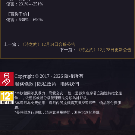
傷害：231%---251%
【百裂千鈞】
傷害：630%---690%
上一篇：
《時之約》12月14日合服公告
下一篇：
《時之約》12月28日更新公告
Copyright © 2017 - 2026 版權所有
服務條款
|
隱私政策
|
聯絡我們
*本軟體因涉及暴力、戀愛交友 、性（遊戲角色穿著凸顯性特徵之服
飾），依遊戲軟體分級管理辦法分類為輔12級。
*本遊戲為免費使用，遊戲內另提供購買虛擬遊戲幣、物品等付費服
務。
*長時間進行遊戲，請注意使用時間，避免沉迷於遊戲