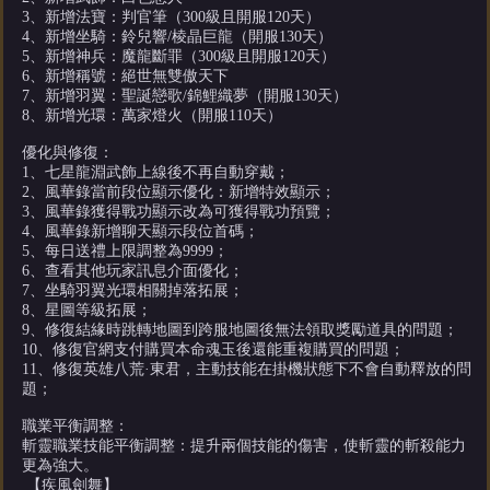
3、新增法寶：判官筆（300級且開服120天）
4、新增坐騎：鈴兒響/棱晶巨龍（開服130天）
5、新增神兵：魔龍斷罪（300級且開服120天）
6、新增稱號：絕世無雙傲天下
7、新增羽翼：聖誕戀歌/錦鯉織夢（開服130天）
8、新增光環：萬家燈火（開服110天）
優化與修復：
1、七星龍淵武飾上線後不再自動穿戴；
2、風華錄當前段位顯示優化：新增特效顯示；
3、風華錄獲得戰功顯示改為可獲得戰功預覽；
4、風華錄新增聊天顯示段位首碼；
5、每日送禮上限調整為9999；
6、查看其他玩家訊息介面優化；
7、坐騎羽翼光環相關掉落拓展；
8、星圖等級拓展；
9、修復結緣時跳轉地圖到跨服地圖後無法領取獎勵道具的問題；
10、修復官網支付購買本命魂玉後還能重複購買的問題；
11、修復英雄八荒·東君，主動技能在掛機狀態下不會自動釋放的問
題；
職業平衡調整：
斬靈職業技能平衡調整：提升兩個技能的傷害，使斬靈的斬殺能力
更為強大。
【疾風劍舞】