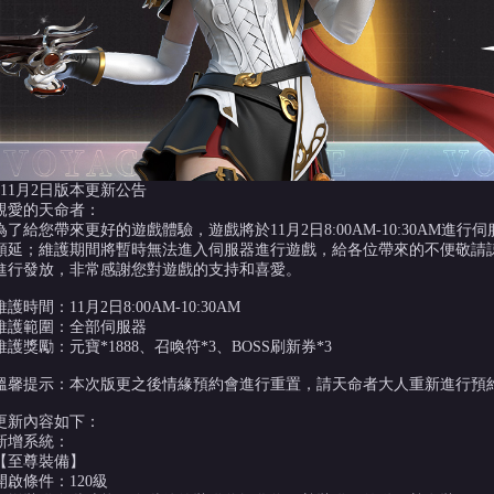
#11月2日版本更新公告
親愛的天命者：
為了給您帶來更好的遊戲體驗，遊戲將於11月2日8:00AM-10:30AM
順延；維護期間將暫時無法進入伺服器進行遊戲，給各位帶來的不便敬請諒解
進行發放，非常感謝您對遊戲的支持和喜愛。
維護時間：11月2日8:00AM-10:30AM
維護範圍：全部伺服器
維護獎勵：元寶*1888、召喚符*3、BOSS刷新券*3
溫馨提示：本次版更之後情緣預約會進行重置，請天命者大人重新進行預
更新內容如下：
新增系統：
【至尊裝備】
開啟條件：120級