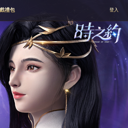
戲禮包
登入