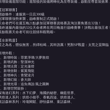
新增裝備進階功能：進階後的裝備將轉化為至尊裝備，啟動至尊套裝效果
【冠軍聯賽】
開啟條件：連服第一日且300級
冠軍聯賽強勢來襲，巔峰賽制正式開啟！
天命者們可在週五晚21點參加冠軍聯賽資格賽及淘汰賽角逐出32強！
最終連服內最強的32位天命者將在周日晚進行巔峰賽事！決戰出最強王者
其餘觀賽天命者可前往競猜和觀戰喔~
【全新戰靈】
蜚之為名，體似無害，所繹枯竭，其幹譙厲！兇獸SP戰靈：太荒之蜚降臨
新增外觀：
1、新增時裝：罪業淨璃/大夢敦煌
2、新增武飾：聖潔神光
3、新增法寶：定光蓮燈
4、新增坐騎：紫翼飛龍
5、新增神兵：青鸞淩月
6、新增幻寵：蒼大師
7、新增光環：追魚傳說/風之圓舞
8、新增空間裝扮：
深海迷幻系列：水下幻夢、海國的秘密、幽藍世界、
烘焙達人系列：烘焙小能手、香氣四溢、烘焙達人、
童話森林系列：玲瓏闕鬆、靜怡森林、童話森林、