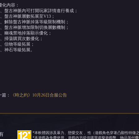
優化內容：
1、盤古神脈內可打開玩家詳情進行養成；
2、盤古神脈層數拓展至V13；
3、解除盤古神脈掉落等級限制機制；
4、盤古神脈增加限制切換層數機制；
5、幽魂禁地掉落顯示優化；
6、掃蕩購買次數優化；
7、信物等級拓展；
8、神石等級拓展。
一篇：
《時之約》10月26日合服公告
*本軟體因涉及暴力、戀愛交友 、性（遊戲角色穿著凸顯性特徵
所有
*本遊戲為免費使用，遊戲內另提供購買虛擬遊戲幣、物品等付費