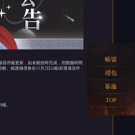
帳號
進行伺服器停服更新，如未能按時完成，則開服時間
。維護補償會在11月2日24點前透過信件
禮包
客服
TOP
約喔。