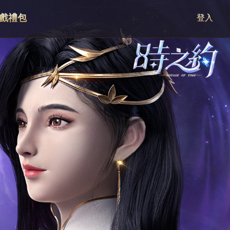
戲禮包
登入