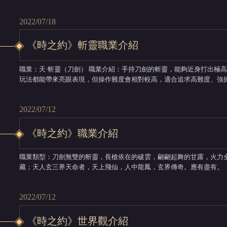
傾瀉彈藥掃射前方扇形區域，總計造成134%傷害，對怪物造成傷害額外增加
2022/07/18
《時之約》斬靈職業介紹
職業：天·斬靈（刀劍） 職業介紹：手持刀劍的斬靈，能夠近身打出極高的爆發，傷害極其驚人，無論是PVP還是在PVE
玩法都能帶來亮眼表現，但操作難度會相對較高，適合追求高難度、強操作性的天命者。 【
舞：御氣向前衝刺，並使出多重高速劍舞進行連擊，總計造成傷害，對怪物
2022/07/12
《時之約》職業介紹
職業類型：刀劍無雙的斬靈，長槍依在的破雲，翩翩起舞的甘露，火力
藏；天人玄三界天命者，天上飛仙，人中龍鳳，玄界傳奇。應有盡有。 天·斬靈：手持刀劍，能夠近身打出極高的爆
發，傷害極其驚人，無論是PVP還是在PVE玩法都能帶來亮眼表現，
的天命者。 ...
2022/07/12
《時之約》世界觀介紹