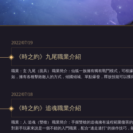
2022/07/19
《時之約》九尾職業介紹
職業：玄·九尾（面具） 職業簡介：仙狐一族擁有獨有戰鬥模式，可根據自身狐火層數打出不同連招，萬軍從中靈動自
如，擁有各種擊敗敵人的方式，傾國傾城、單點爆發，釋放技能可以獲
層數越高傷害越高，層數越高減傷越高，層數越高爆發越高。 進入九尾狀態可以讓所有技能獲得強化，打出不一樣的技
能連招和技能效果。 ...
2022/07/18
《時之約》追魂職業介紹
職業：人·追魂（雙槍） 職業簡介：手握雙槍的追魂擁有遠程範圍傷害的能力，同樣具有較高的爆發力和消耗風箏能力，
對新手玩家來說是一個不錯的入門職業，配合“邊走邊打”的操作技巧，能夠輕鬆無傷戰鬥 【基礎