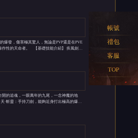
6%。...
帳號
禮包
基礎技能介紹】 疾風劍
客服
造成傷害額...
TOP
全開的追魂，一眼萬年的九尾，一念神魔的地
但操作難度會相對較高，適合追求高難度、強操作性