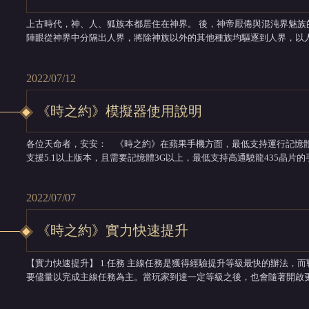
上古時代，神、人、狐族本都居住在神界。 後，神帝厭倦與混沌界魅
陣眼從神界中分隔出人界，將除神族以外的其他種族均驅逐到人界，以人界徹底分隔
他種族代替神族遭受魅族的入侵，卻無力阻攔神帝。於是，以自身修為
守護，等候拯救幻世大陸的異界天命者...
2022/07/12
《時之約》模擬器使用說明
各位天命者，安安： 《時之約》在蘋果手機方面，最低支持運行記憶體2G及其以上，推薦3G以上；安卓手機方面，則
支援5.1以上版本，且需要記憶體3G以上，最低支持高通驍龍435晶片的
2022/07/07
《時之約》實力快速提升
【實力快速提升】 1.任務 主線任務是獲得經驗提升等級最快的辦法，而戰力也會隨著升級有所提升，所以玩家在初期需
要儘量以完成主線任務為主。當玩家到達一定等級之後，也會隨著開啟更多
裝備 好的裝備能夠為玩家帶來很高的屬性加成以及戰力提升，玩家可以通