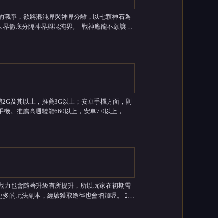
族的戰爭，欲將混沌界與神界分離，以七顆神石為
神界與混沌界。 戰神應龍不願讓其
煉成可連接時空裂隙的幻靈神石，留給青丘一族
手機。推薦高通驍龍660以上，安卓7.0以上，運
存4G以上。 內存空間都需要有預留10G。絕大部分機型都可以暢玩《時之約》手遊的。 ...
的玩法副本，經驗獲取途徑也會增加喔。 2.
過做任務、打boss以及副本以得到一些品質裝...