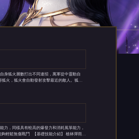
得狐火，狐火會自動發射攻擊最近的敵人。狐火
技能介紹】 槍林彈雨: