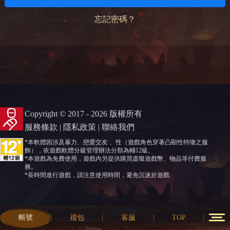
忘記密碼？
Copyright © 2017 - 2026 版權所有
服務條款
|
隱私政策
|
聯絡我們
*本軟體因涉及暴力、戀愛交友 、性（遊戲角色穿著凸顯性特徵之服
飾），依遊戲軟體分級管理辦法分類為輔12級。
*本遊戲為免費使用，遊戲內另提供購買虛擬遊戲幣、物品等付費服
務。
*長時間進行遊戲，請注意使用時間，避免沉迷於遊戲
帳號
禮包
客服
TOP
12