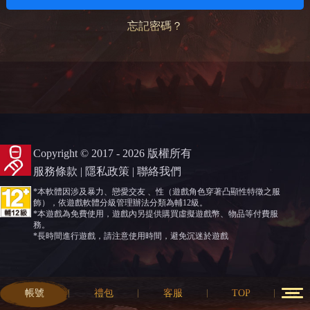
忘記密碼？
Copyright © 2017 - 2026 版權所有
服務條款
|
隱私政策
|
聯絡我們
*本軟體因涉及暴力、戀愛交友 、性（遊戲角色穿著凸顯性特徵之服
飾），依遊戲軟體分級管理辦法分類為輔12級。
*本遊戲為免費使用，遊戲內另提供購買虛擬遊戲幣、物品等付費服
務。
*長時間進行遊戲，請注意使用時間，避免沉迷於遊戲
帳號
禮包
客服
TOP
12