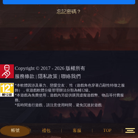
忘記密碼？
Copyright © 2017 - 2026 版權所有
服務條款
|
隱私政策
|
聯絡我們
*本軟體因涉及暴力、戀愛交友 、性（遊戲角色穿著凸顯性特徵之服
飾），依遊戲軟體分級管理辦法分類為輔12級。
*本遊戲為免費使用，遊戲內另提供購買虛擬遊戲幣、物品等付費服
務。
*長時間進行遊戲，請注意使用時間，避免沉迷於遊戲
帳號
禮包
客服
TOP
12