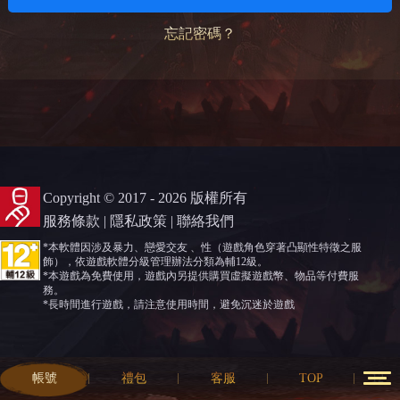
忘記密碼？
Copyright © 2017 - 2026 版權所有
服務條款
|
隱私政策
|
聯絡我們
*本軟體因涉及暴力、戀愛交友 、性（遊戲角色穿著凸顯性特徵之服
飾），依遊戲軟體分級管理辦法分類為輔12級。
*本遊戲為免費使用，遊戲內另提供購買虛擬遊戲幣、物品等付費服
務。
*長時間進行遊戲，請注意使用時間，避免沉迷於遊戲
帳號
禮包
客服
TOP
12